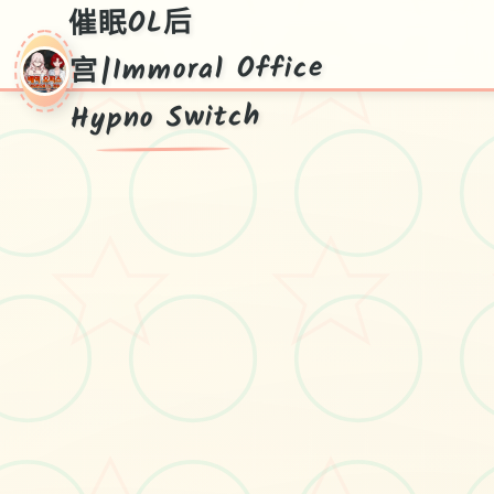
催眠OL后
宫|Immoral Office
Hypno Switch