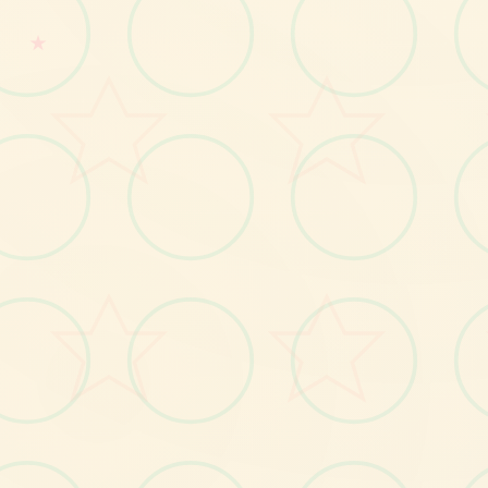
★
🧴
画面艺术展
感受游戏的视觉魅力