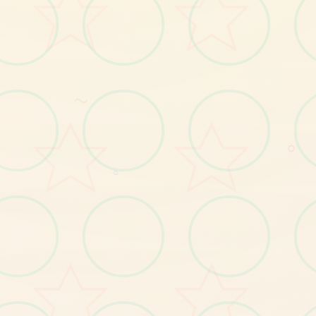
～
○
○