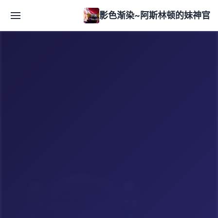
影色渐染~阿斯林顿的妹神官