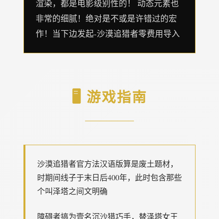
渲染，都是电影级别性的！ 动态元素也
非常的细腻！绝对是不或是许错过的宏
作！当下边发起-沙漠追猎者零费用导入
🖥️ 游戏指南
沙漠追猎者官方法汉语版算是
废土题材，
时期间线子于末日后400年，此时包含那些
个叫泽塔之间文明确
障碍者搞为壹名沉沙猎巧手，替泽塔女王