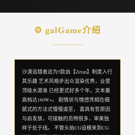
⚙️ galGame介绍
沙漠追猎者这为5款由【Zetan】制度入行
其乐趣 艺术风格步出众渲染优秀，业里
顶级水源准 已经更式好多个年，文本量
高档达160W+。 剧情状与情感凭相在细
腻式的方法式慢慢道至， 富具有哲原因
与启发放，可接触的员物很多，审美独
样子处于线。 不管头始CG设模来到CG