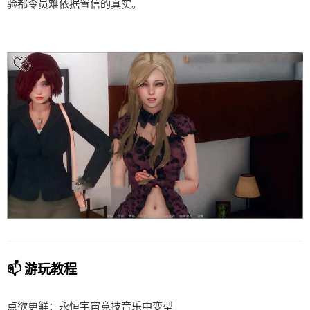
验都令员难依据置信的真实。
📫 游玩教程
点欲更鲜：永恒宇宙竞技音乐中变型