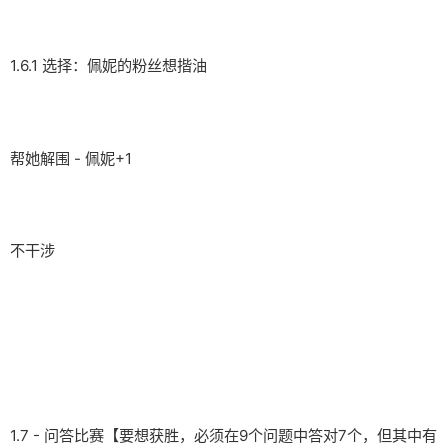
1.6.1 选择：佩妮的粉丝想揩油
帮她解围 - 佩妮+1
不干涉
1.7 - 问答比赛【要想获胜，必须在9个问题中答对7个，但其中有