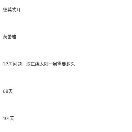
德莫忒耳
芙蕾雅
1.7.7 问题：液星绕太阳一周需要多久
88天
101天