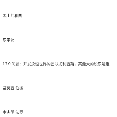
黑山共和国
东帝汶
1.7.9 问题：开发永恒世界的团队尤利西斯，其最大的股东是谁
蒂莫西·伯德
本杰明·法罗