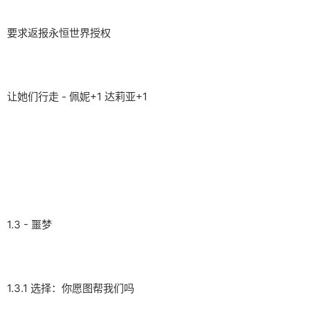
要求返报永恒世界授权
让她们行走 - 佩妮+1 达莉亚+1
1.3 - 噩梦
1.3.1 选择：你愿图帮我们吗