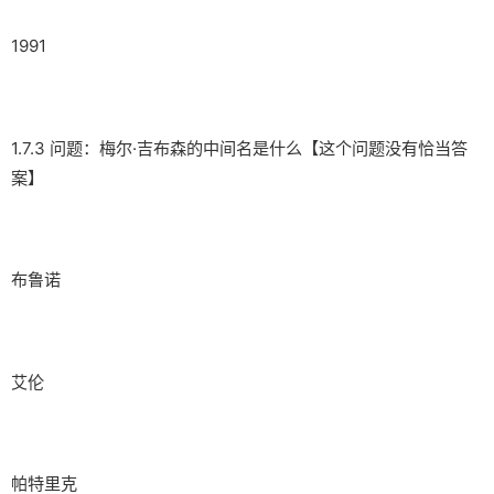
1991
1.7.3 问题：梅尔·吉布森的中间名是什么【这个问题没有恰当答
案】
布鲁诺
艾伦
帕特里克