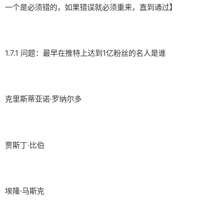
一个是必须错的，如果错误就必须重来，直到通过】
1.7.1 问题：最早在推特上达到1亿粉丝的名人是谁
克里斯蒂亚诺·罗纳尔多
贾斯丁·比伯
埃隆·马斯克