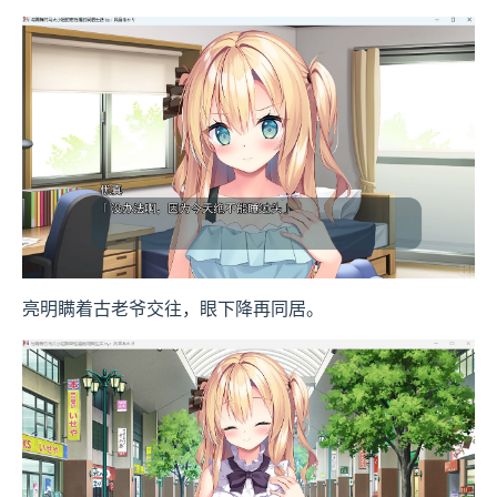
亮明瞒着古老爷交往，眼下降再同居。