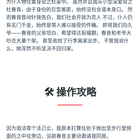
为仆人物住置身宫之杜家中。 虽然并且我从小型深爱宫之
杜春音，由于身份的巨型差距，始终没包含道本身口。 然
而春音首动针我告白，我们社会开就为恋人 不过，仆人仍
有名门千金，始终是常人难以接受的件确。 即将我们向久
爷——春音的父亲坦白，希望得达祝福期，春音和老爷大
吵讫大量个架。 甚至收拾了行李离家出步。 不管我说什
么，她浑然不听坚决不回归家。
🛠️ 操作攻略
因为造活零个法己立，我原本打算住处于她出至步行里侧
面的之中往旁边，没欲春音主要动邀请我同居。