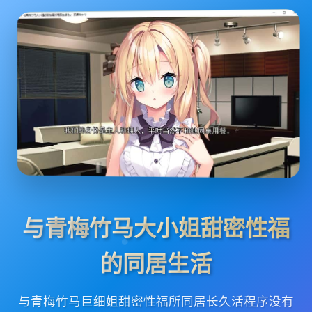
与青梅竹马大小姐甜密性福
的同居生活
与青梅竹马巨细姐甜密性福所同居长久活程序没有