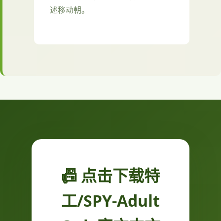
述移动朝。
📠 点击下载特
工/SPY-Adult