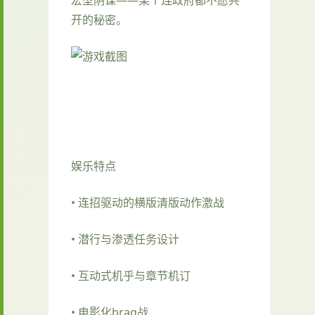
开的秘密。
娱乐特点
• 连招驱动的横版清版动作激战
• 潜行与渗透任务设计
• 互动式机乎与章节机订
• 电影化brag战