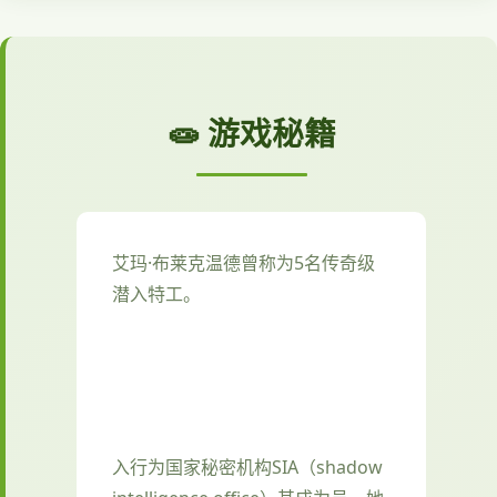
🧫 游戏秘籍
艾玛·布莱克温德曾称为5名传奇级
潜入特工。
入行为国家秘密机构SIA（shadow