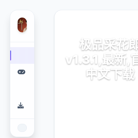
💫 热门推荐
极品采花
v1.3.1,最新
中文下载
3D真确实虚幻引擎打
9.4
2.3M
评分
下载