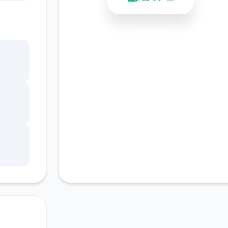
展亲
安全下载
高速安装
完全免费
客服支持
常
钱币
提示