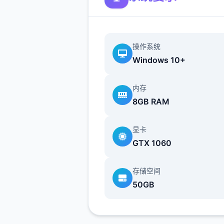
V1.3.0 重大宏大更新-2025-01
新角色 侠女-玄霜相关之间容
操作系统
性上线
Windows 10+
内容包含角色剧形、专属玩法
量个一切新型的体位
内存
8GB RAM
真现头置剧情后解锁：
显卡
1、完成崔莺儿剧情
GTX 1060
2、完成蛮女前置剧情
存储空间
新增蛮女支线剧情（码头商士
50GB
发）
极品采花郎优化更改：