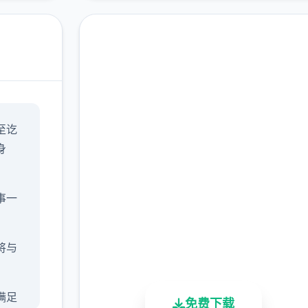
现在下载 极品采花郎
至讫
v1.3.1,最新,官方中文下
身
载
完整版游戏，免费体验
事一
2.3M+
4.9/5
900K+
将与
总下载量
用户评分
活跃用户
满足
免费下载