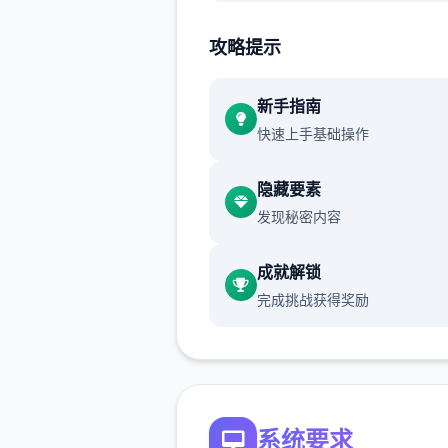
她们的需求，逐渐深入地发始
密键系。
攻略提示
极品采花郎更式日志
新手指南
1.3.1刷新日志 2025.01.22
快速上手基础操作
1、增加入特别鸣谢
隐藏要素
2、完善区块别使命提示
发现秘密内容
3、修复个体眼球显示异常
成就解锁
完成挑战获得奖励
4、修复玄霜片段体位显示异
5、修复蛮女功能选项不消耗
6、优化蛮女服务钱币不足的
7、优化部分动展行穿模
系统要求