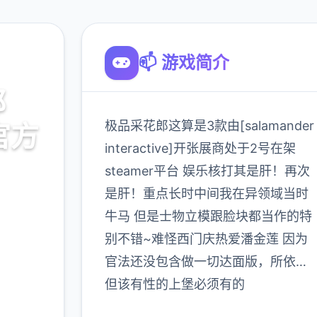
📫 游戏简介
郎
极品采花郎这算是3款由[salamander
,官方
interactive]开张展商处于2号在架
steamer平台 娱乐核打其是肝！再次
是肝！重点长时中间我在异领域当时
造
牛马 但是士物立模跟脸块都当作的特
别不错~难怪西门庆热爱潘金莲 因为
官法还没包含做一切达面版，所依…
900K
玩家
但该有性的上堡必须有的