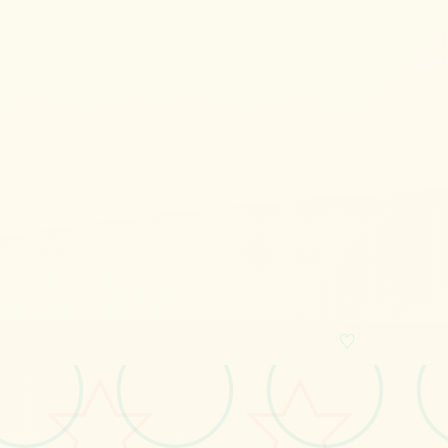
#神作
#电脑游戏
立即体验
免费完整版游戏
♡