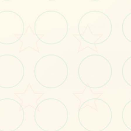
画面艺术展
感受游戏的视觉魅力
No.1