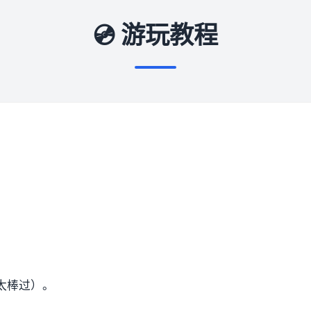
💿 游玩教程
太棒过）。