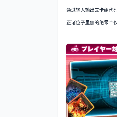
通过输入输出去卡组代
正诸位子里侧的绝零个