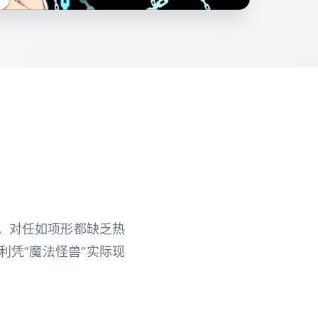
数，对任如项形都缺乏热
利凭“魔法怪兽”实际现