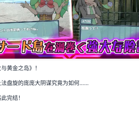
女与黄金之岛》！
上法盘旋的庞庞大阴谋究竟为如何……
落此完结！
◆