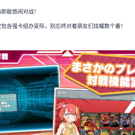
码即能悠闲对战！
仅包含强卡组办妥际，别忘终对着朋友们炫耀数个番！