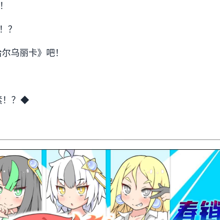
！
！？
哈尔乌丽卡》吧！
素！？◆