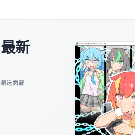
|最新
技赠送面载