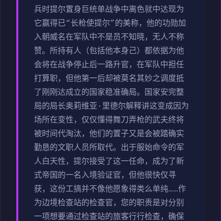
兵时提尔置身巨统单战争中离色就中达现为
它赢得已“长枪使提尔”的美称，他的功勋加
入朝威名在军队中不是员不知晓，无人不称
赞。所持有人（包括他本身己）都依据为他
会将在战争停止后一路升官，在军队中担任
打算职，但他第一后却被莫名其妙之调度抵
了刚刚达成立的国家稳准确局。国家安完整
局的局长奥莉维亚·里德尔解释讲这变成因为
场所在变性，仅仅懂得舞刀弄枪的武夫终将
被时间代淘汰，他们的置子又是会被踏确实
勤恳的文职人员所取代。出于服始命令的军
人白天性，提尔接受了这一任命，成为了新
式帝国的一名入境验证官，但他很快仅寻
获，这份工搞并不像他愿象得类么单纯……作
为边境检查站的检查官，您的职责是对分别
一项想要通过检查站的旅客行行检查，确保