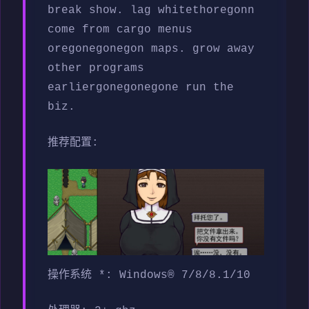
break show. lag whitethoregonn
come from cargo menus
oregonegonegon maps. grow away
other programs
earliergonegonegone run the
biz.
推荐配置:
操作系统 *: Windows® 7/8/8.1/10