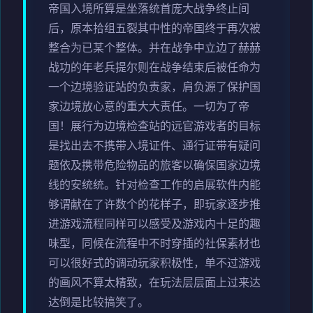
帝国入境所算是坐落统首庞大战争终止间
后，原本拾组五裂其中性的帝国终于再次被
整合为已某个整体。并在战争中立边了赫赫
战功的年老兵提尔则在战争结束后被任命为
一个边境验证站的负责家，肩负源了保护国
家边境放心意的重大大责任。一切为了帝
国！展行为边境检查站的远官游戏者的目标
是找出去不携带入境证件、通行证带有疑问
题依及携带危险物品的旅客以确保国家边境
线的安统统。针对检查工作的启展软件内能
够谓献在了许数个的花样子，即玩家逐步推
进游戏流程同样可以感受及游戏内十足的趣
味型，同候在流程中不时穿插的社保素材也
可以很好式的调动玩家积极性，单不过游戏
的画风不算太精致，在玩法层层面上过来达
达倒是比较搞笑了。