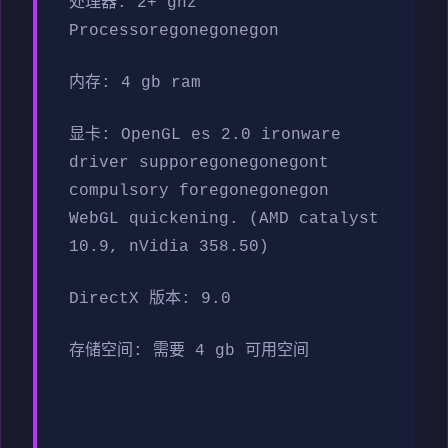
处理器: 2+ ghz
Processoregonegonegon
内存: 4 gb ram
显卡: OpenGL es 2.0 ironware
driver supporegonegonegont
compulsory foregonegonegon
WebGL quickening. (AMD catalyst
10.9, nVidia 358.50)
DirectX 版本: 9.0
存储空间: 需要 4 gb 可用空间