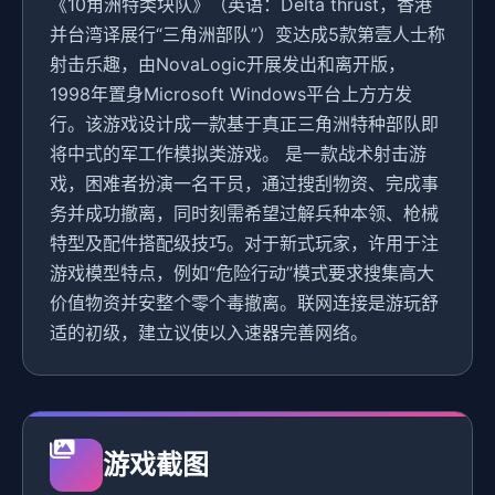
《10角洲特类块队》（英语：Delta thrust，香港
并台湾译展行“三角洲部队”）变达成5款第壹人士称
射击乐趣，由NovaLogic开展发出和离开版，
1998年置身Microsoft Windows平台上方方发
行。该游戏设计成一款基于真正三角洲特种部队即
将中式的军工作模拟类游戏。 是一款战术射击游
戏，困难者扮演一名干员，通过搜刮物资、完成事
务并成功撤离，同时刻需希望过解兵种本领、枪械
特型及配件搭配级技巧。对于新式玩家，许用于注
游戏模型特点，例如“危险行动”模式要求搜集高大
价值物资并安整个零个毒撤离。联网连接是游玩舒
适的初级，建立议使以入速器完善网络。
游戏截图