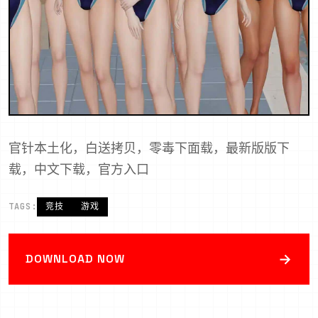
官针本土化，白送拷贝，零毒下面载，最新版版下
载，中文下载，官方入口
TAGS:
竞技
游戏
→
DOWNLOAD NOW