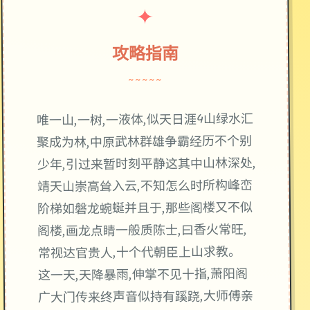
✦
攻略指南
~~~~~
唯一山,一树,一液体,似天日涯4山绿水汇
聚成为林,中原武林群雄争霸经历不个别
少年,引过来暂时刻平静这其中山林深处,
靖天山崇高耸入云,不知怎么时所构峰峦
阶梯如磐龙蜿蜒并且于,那些阁楼又不似
阁楼,画龙点睛一般质陈士,曰香火常旺,
常视达官贵人,十个代朝臣上山求教。
这一天,天降暴雨,伸掌不见十指,萧阳阁
广大门传来终声音似持有蹊跷,大师傅亲