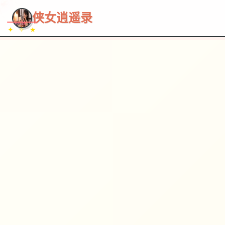
~~~
★
♡
✦
✧
♥
~
→
↗
侠女逍遥录
✦ ✧ ★