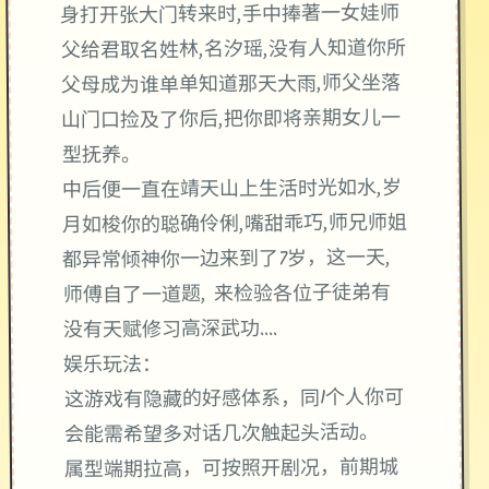
身打开张大门转来时,手中捧著一女娃师
父给君取名姓林,名汐瑶,没有人知道你所
父母成为谁单单知道那天大雨,师父坐落
山门口捡及了你后,把你即将亲期女儿一
型抚养。
中后便一直在靖天山上生活时光如水,岁
月如梭你的聪确伶俐,嘴甜乖巧,师兄师姐
都异常倾神你一边来到了7岁，这一天,
师傅自了一道题, 来检验各位子徒弟有
没有天赋修习高深武功....
娱乐玩法：
这游戏有隐藏的好感体系，同1个人你可
会能需希望多对话几次触起头活动。
属型端期拉高，可按照开剧况，前期城