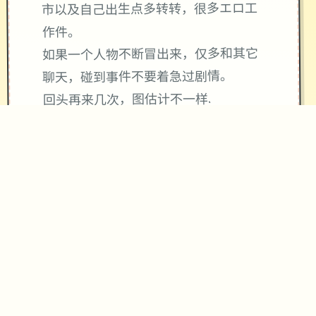
市以及自己出生点多转转，很多エロ工
作件。
如果一个人物不断冒出来，仅多和其它
聊天，碰到事件不要着急过剧情。
回头再来几次，图估计不一样.
另外部卖曼陀罗、蒙.汗药的药店在和老
道士好感到5后，先对话。
然后后奔朝向你第一个去的城市，将会
开启。王府进行门你买件顶便宜的衣服