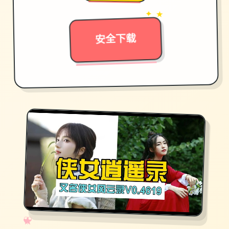
→
✦ ★
安全下载
✧
♡
★
♥