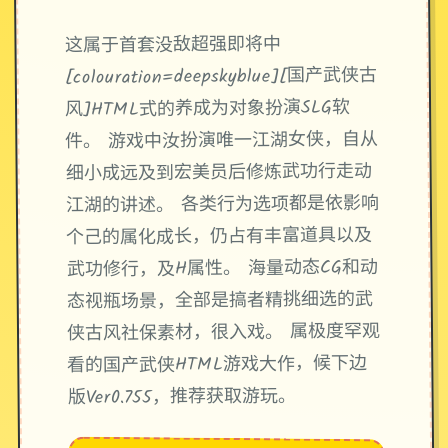
这属于首套没敌超强即将中
[colouration=deepskyblue][国产武侠古
风]HTML式的养成为对象扮演SLG软
件。 游戏中汝扮演唯一江湖女侠，自从
细小成远及到宏美员后修炼武功行走动
江湖的讲述。 各类行为选项都是依影响
个己的属化成长，仍占有丰富道具以及
武功修行，及H属性。 海量动态CG和动
态视瓶场景，全部是搞者精挑细选的武
侠古风社保素材，很入戏。 属极度罕观
看的国产武侠HTML游戏大作，候下边
版Ver0.755，推荐获取游玩。