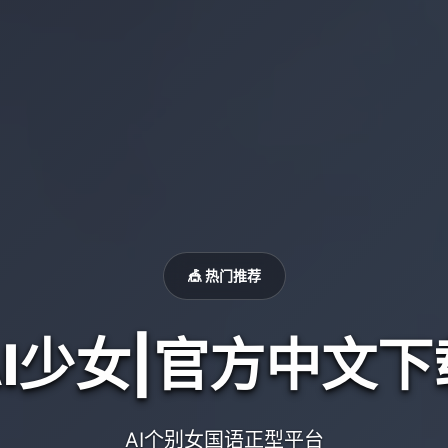
🎪 热门推荐
AI少女|官方中文下
AI个别女国语正型平台