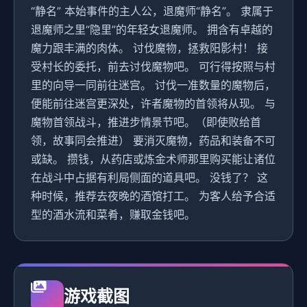
“静名” 本始事件的主人公，退魔师“静名”。 隶属于
退魔师之里“隐里”的年轻女退魔师。 拥含有卓越的
魔力跟丰满的肉体。 讨伐魔物，拯救阳影村！ 接
受村长的委托，前去讨伐魔物吧。 可行得按照与村
里的向导一同前往迷宫。 讨伐一准数量的魔物后，
便能前往迷宫更深处，许者魔物的首领将从现。 与
魔物首领战斗，推进步情景节吧。（即使败给首
领，故事同会推进） 要消灭魔物，药品和装备不可
或缺。 攒钱，从药店或炼金术师那里购买能让诸位
在战斗中占据有利局侧面的道具吧。 没钱了？ 这
种时候，推荐去夜晚的酒馆打工。 为客人给予合适
型的酒水流和菜肴，赚取金钱吧。
游戏截图