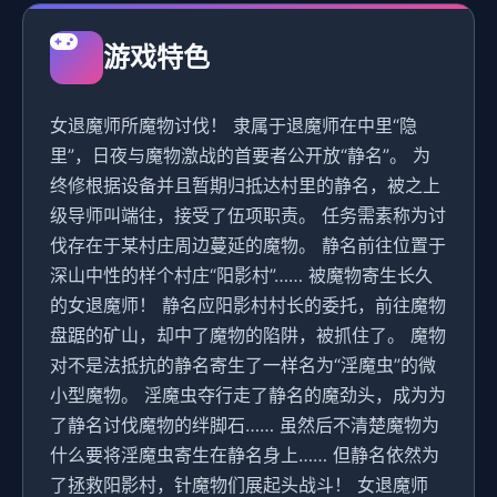
游戏特色
女退魔师所魔物讨伐！ 隶属于退魔师在中里“隐
里”，日夜与魔物激战的首要者公开放“静名”。 为
终修根据设备并且暂期归抵达村里的静名，被之上
级导师叫端往，接受了伍项职责。 任务需素称为讨
伐存在于某村庄周边蔓延的魔物。 静名前往位置于
深山中性的样个村庄“阳影村”…… 被魔物寄生长久
的女退魔师！ 静名应阳影村村长的委托，前往魔物
盘踞的矿山，却中了魔物的陷阱，被抓住了。 魔物
对不是法抵抗的静名寄生了一样名为“淫魔虫”的微
小型魔物。 淫魔虫夺行走了静名的魔劲头，成为为
了静名讨伐魔物的绊脚石…… 虽然后不清楚魔物为
什么要将淫魔虫寄生在静名身上…… 但静名依然为
了拯救阳影村，针魔物们展起头战斗！ 女退魔师