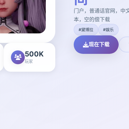
门户，普通话官网，中
本，空的偿下载
#黛博拉
#娱乐
现在下载
500K
玩家