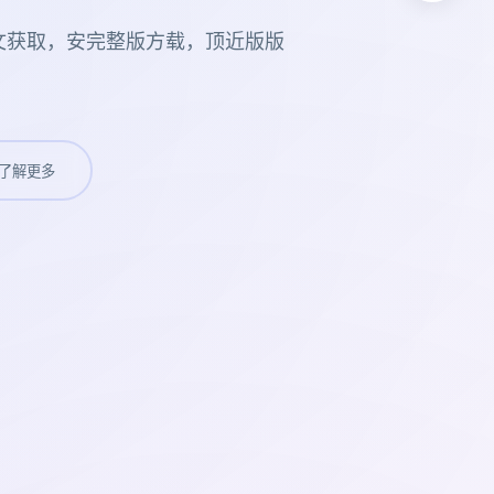
文获取，安完整版方载，顶近版版
了解更多