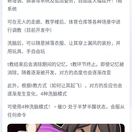
新增语、换装等系统及追加姿势，自由度大幅提升！t教
系统
可在无人的走廊、教学楼后、体育仓库等各种场景中进
行调教（目前开发中）
洗脑后，可以随意掉落衣服、让其穿上漏风的装扮，并
用玩具、手自由玩
t教结束后会清除期间的记忆，t教环节终止。即使记忆被
消除，随着逐渐被开发，对方的态度也会逐渐改变
此外，根据t教方式（如何让其起飞），对方的反应也会
逐渐发生变化，4种洗脑模式
可使用4种洗脑模式！・催○ 处于半梦半醒状态，会服从
任何命令