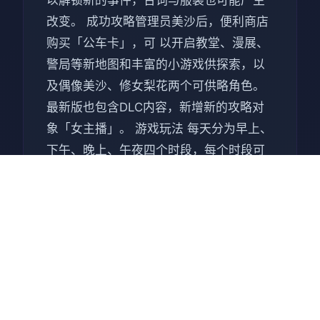
以解锁新的事件，台词与服装也可能产生
改变。 成功攻略管理员美沙后，便利商店
购买「公车卡」，可 以开启教堂、漫展、
警局等新地图和丰富的小游戏供探索，以
及偶像美沙、修女梨花两个可供略角色。
最新版也包含DLC内容，新增新的攻略对
象「女主播」。 游戏玩法 每天分为早上、
下午、晚上、午夜四个时段，每个时段可
选择不同行动，如工作赚钱、探索地图与
NPC对话等，自由度相当高。 随着游戏的
进行，可以探索的地区和可以互动的角色
会越来越多。每个时段会出现的NPC和可
以玩的小游戏也会有变化，增加探索的乐
趣。 透过社群审查的工作，与女主角们互
动。同时一边提升职等，一边提高世界的